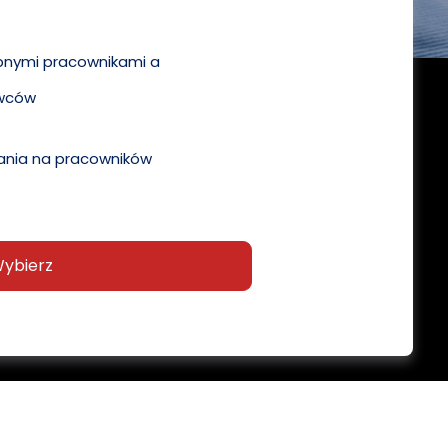
pnymi pracownikami a
wców
nia na pracowników
ybierz