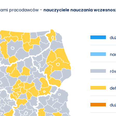
ebami pracodawców -
nauczyciele nauczania wczesnos
duż
nad
rów
def
duż