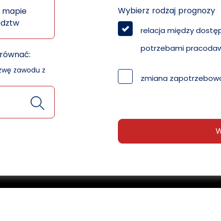
Wybierz rodzaj prognozy
 mapie
ództw
relacja między dostę
potrzebami pracoda
orównać:
azwę zawodu z
zmiana zapotrzebowa
W