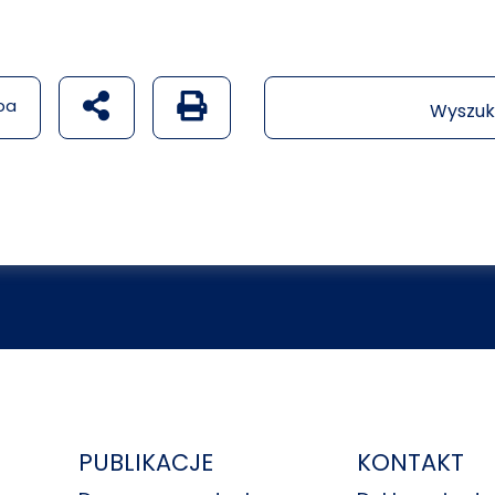
udostępnij na social mediach
Generuj wersję PDF strony
pa
Wyszuk
PUBLIKACJE
KONTAKT