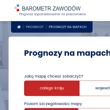
Prognoza zapotrzebowania na pracowników
POWRÓT DO STRONY GŁÓWNEJ
PROGNOZY
PROGNOZY NA MAPACH
Prognozy na mapac
Jaką mapę chcesz zobaczyć?
całego kraju
wojewó
Poziom szczegółowości mapy