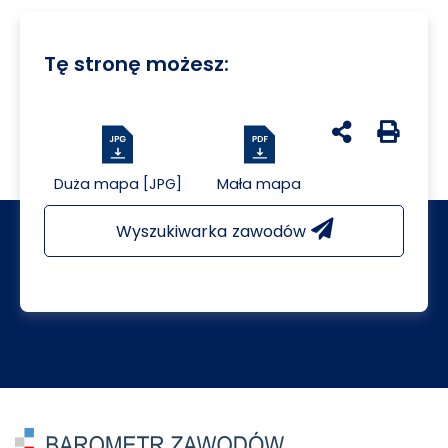
Tę stronę możesz:
udostępnij na 
Generuj 
Duża mapa [JPG]
Mała mapa
Wyszukiwarka zawodów