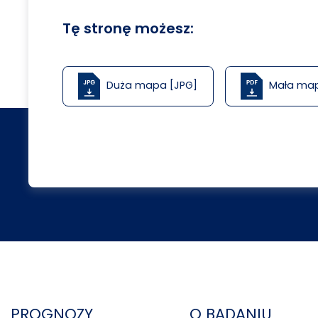
Tę stronę możesz:
Duża mapa [JPG]
Mała ma
PROGNOZY
O BADANIU