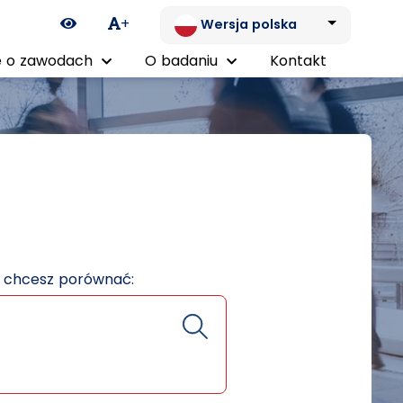
Ikona zmiany kontrastu
+
Wersja polska
 o zawodach
O badaniu
Kontakt
e chcesz porównać: