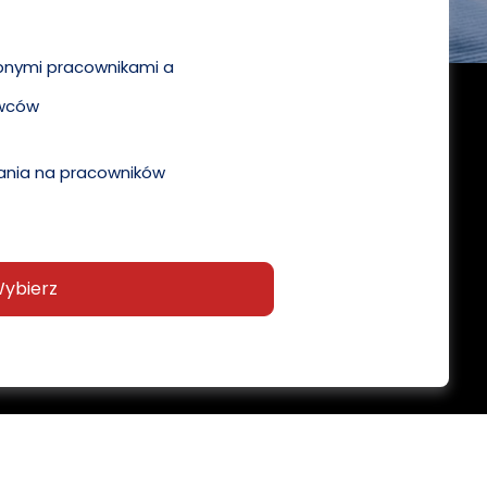
pnymi pracownikami a
wców
nia na pracowników
ybierz