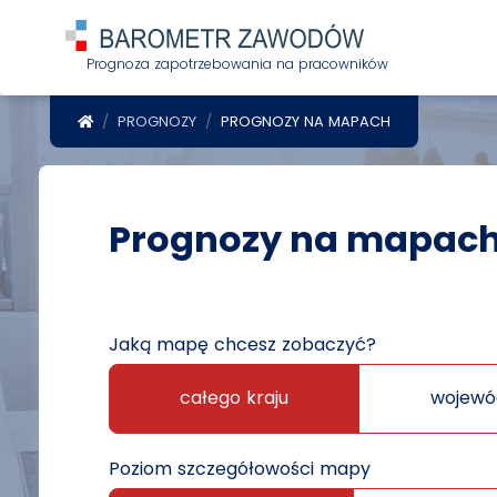
Prognoza zapotrzebowania na pracowników
POWRÓT DO STRONY GŁÓWNEJ
PROGNOZY
PROGNOZY NA MAPACH
Prognozy na mapac
Jaką mapę chcesz zobaczyć?
całego kraju
wojewó
Poziom szczegółowości mapy