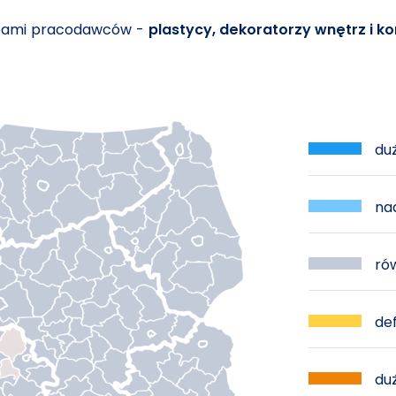
ebami pracodawców -
plastycy, dekoratorzy wnętrz i 
duż
nad
rów
def
duż