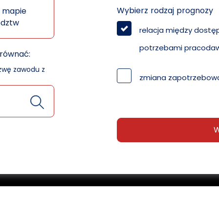
Wybierz rodzaj prognozy
 mapie
ództw
relacja między dostę
potrzebami pracoda
orównać:
azwę zawodu z
zmiana zapotrzebowa
W