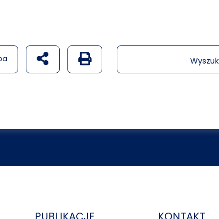
udostępnij na social mediach
Generuj wersję PDF strony
pa
Wyszuk
PUBLIKACJE
KONTAKT