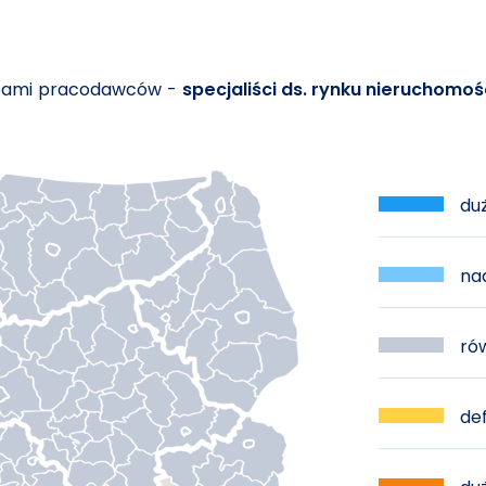
ebami pracodawców -
specjaliści ds. rynku nieruchomoś
duż
nad
rów
def