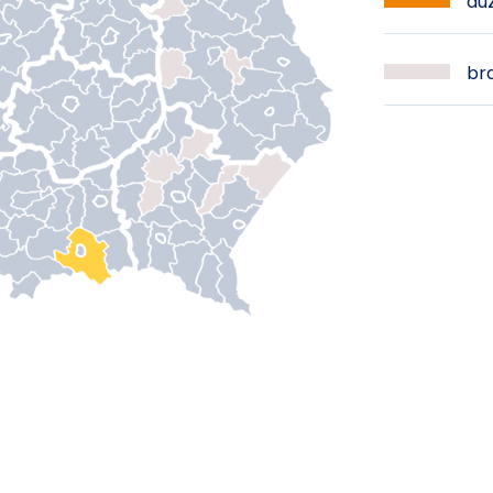
duż
bra