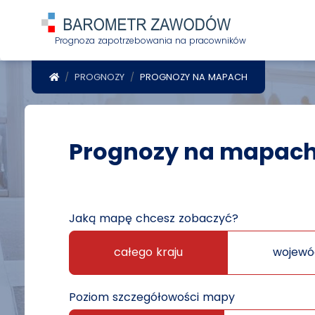
Prognoza zapotrzebowania na pracowników
POWRÓT DO STRONY GŁÓWNEJ
PROGNOZY
PROGNOZY NA MAPACH
Prognozy na mapac
Jaką mapę chcesz zobaczyć?
całego kraju
wojewó
Poziom szczegółowości mapy