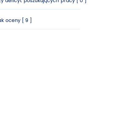
y deficyt poszukujących pracy [ 0 ]
k oceny [ 9 ]