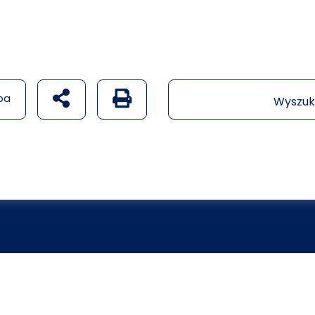
udostępnij na social mediach
Generuj wersję PDF strony
pa
Wyszuk