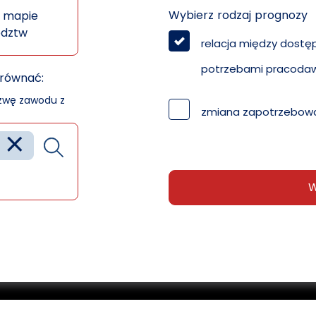
Wybierz rodzaj prognozy
 mapie
ództw
relacja między dostę
potrzebami pracoda
orównać:
azwę zawodu z
zmiana zapotrzebowa
×
W