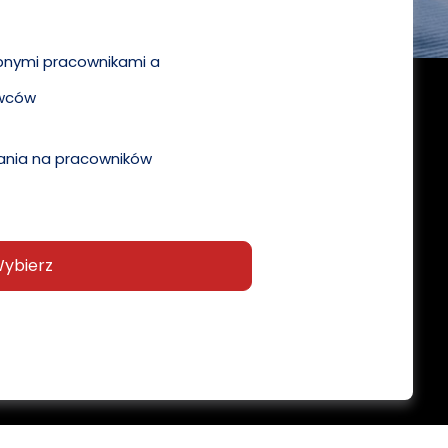
pnymi pracownikami a
wców
nia na pracowników
ybierz