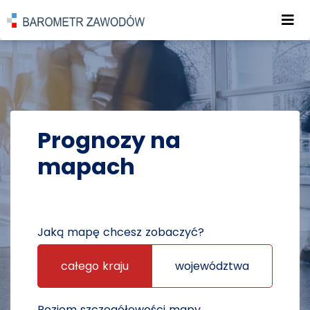
Roz
POWRÓT DO STRONY GŁÓWNEJ
PROGNOZY
PROGNOZY NA MAPACH
Prognozy na
mapach
Jaką mapę chcesz zobaczyć?
całego kraju
województwa
Poziom szczegółowości mapy