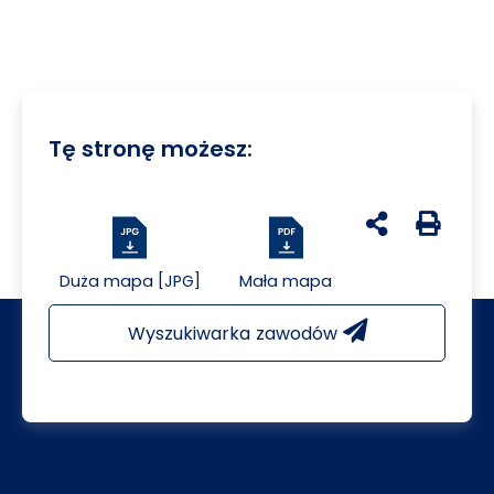
Tę stronę możesz:
udostępnij na 
Generuj 
Duża mapa [JPG]
Mała mapa
Wyszukiwarka zawodów