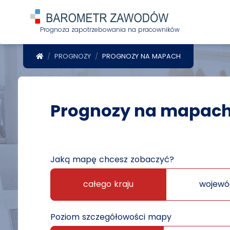
Prognoza zapotrzebowania na pracowników
POWRÓT DO STRONY GŁÓWNEJ
PROGNOZY
PROGNOZY NA MAPACH
Prognozy na mapac
Jaką mapę chcesz zobaczyć?
całego kraju
wojewó
Poziom szczegółowości mapy