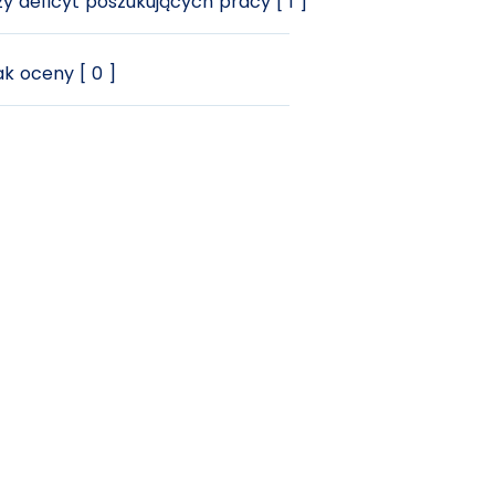
y deficyt poszukujących pracy [ 1 ]
k oceny [ 0 ]