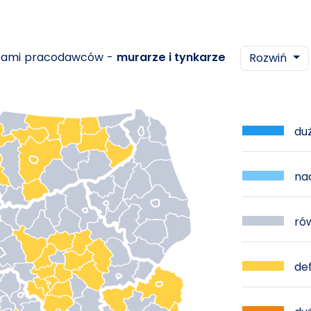
ebami pracodawców -
murarze i tynkarze
Rozwiń
duż
nad
rów
def