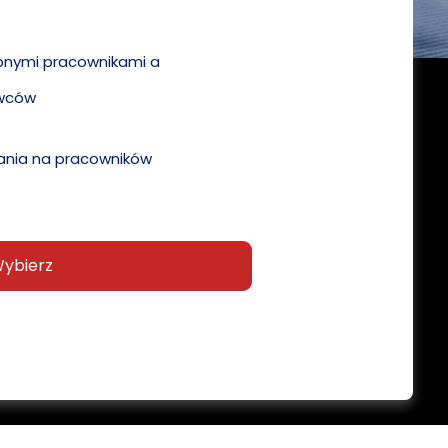
pnymi pracownikami a
wców
nia na pracowników
ybierz