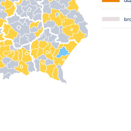
duż
bra