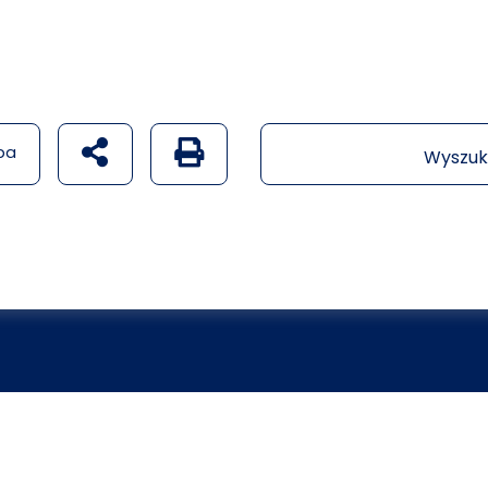
udostępnij na social mediach
Generuj wersję PDF strony
pa
Wyszuk