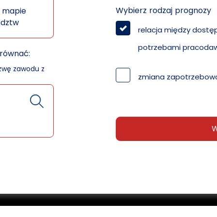
Wybierz rodzaj prognozy
 mapie
ództw
relacja między dostę
potrzebami pracoda
orównać:
azwę zawodu z
zmiana zapotrzebowa
W