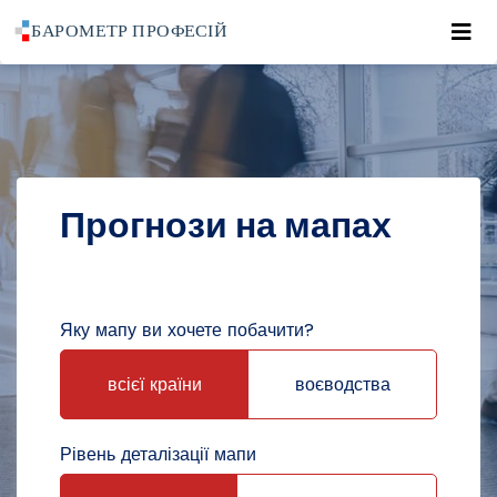
Roz
POWRÓT DO STRONY GŁÓWNEJ
ПРОГНОЗИ
ПРОГНОЗИ НА МАПАХ
Прогнози на мапах
Яку мапу ви хочете побачити?
всієї країни
воєводства
Рівень деталізації мапи