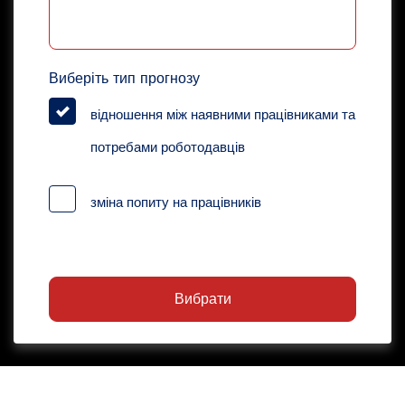
Виберіть тип прогнозу
відношення між наявними працівниками та
потребами роботодавців
зміна попиту на працівників
Вибрати