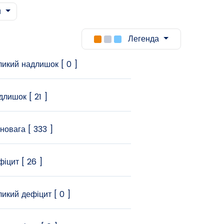
и
Легенда
икий надлишок [ 0 ]
лишок [ 21 ]
новага [ 333 ]
іцит [ 26 ]
икий дефіцит [ 0 ]