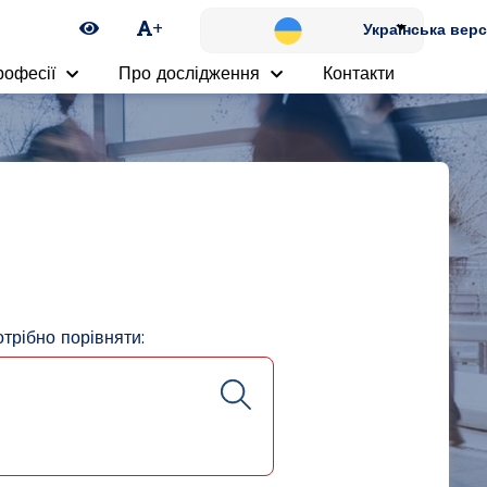
Ikona zmiany kontrastu
+
Українська верс
рофесії
Про дослідження
Контакти
отрібно порівняти: