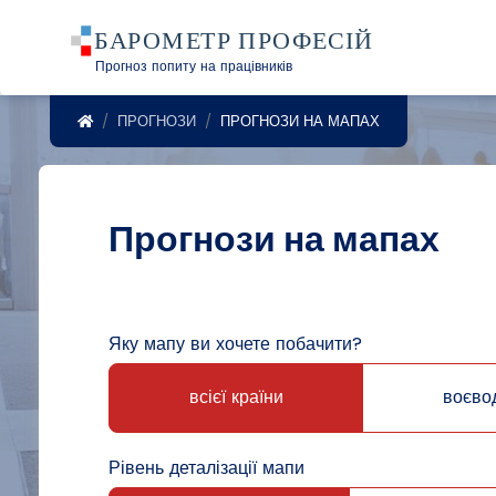
Прогноз попиту на працівників
POWRÓT DO STRONY GŁÓWNEJ
ПРОГНОЗИ
ПРОГНОЗИ НА МАПАХ
Прогнози на мапах
Яку мапу ви хочете побачити?
всієї країни
воєво
Рівень деталізації мапи