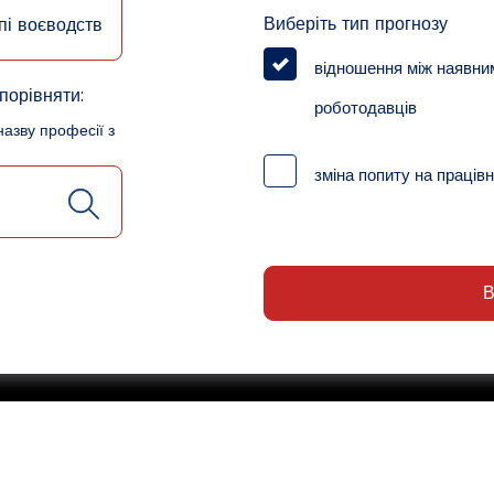
Виберіть тип прогнозу
пі воєводств
відношення між наявни
порівняти:
роботодавців
назву професії з
зміна попиту на працівн
В