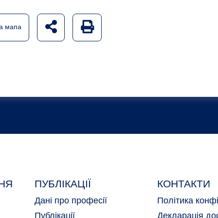
udostępnij na social mediach
Generuj wersję PDF strony
а мапа
НЯ
ПУБЛІКАЦІЇ
КОНТАКТИ
Дані про професії
Політика конфі
Публікації
Декларація до