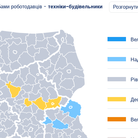
бами роботодавців -
техніки-будівельники
Розгорнут
Вел
Над
Рів
Деф
Вел