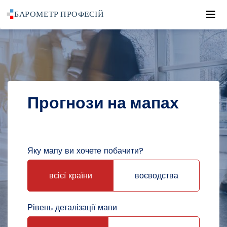
Roz
POWRÓT DO STRONY GŁÓWNEJ
ПРОГНОЗИ
ПРОГНОЗИ НА МАПАХ
Прогнози на мапах
Яку мапу ви хочете побачити?
всієї країни
воєводства
Рівень деталізації мапи