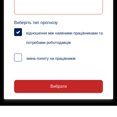
Виберіть тип прогнозу
відношення між наявними працівниками та
потребами роботодавців
зміна попиту на працівників
Вибрати