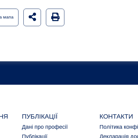
udostępnij na social mediach
Generuj wersję PDF strony
а мапа
НЯ
ПУБЛІКАЦІЇ
КОНТАКТИ
Дані про професії
Політика конфі
Публікації
Декларація до