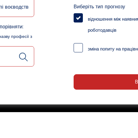
Виберіть тип прогнозу
пі воєводств
відношення між наявни
порівняти:
роботодавців
назву професії з
зміна попиту на працівн
В