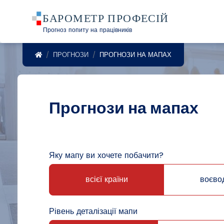
Прогноз попиту на працівників
POWRÓT DO STRONY GŁÓWNEJ
ПРОГНОЗИ
ПРОГНОЗИ НА МАПАХ
Прогнози на мапах
Яку мапу ви хочете побачити?
всієї країни
воєво
Рівень деталізації мапи