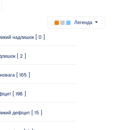
Легенда
икий надлишок [ 0 ]
лишок [ 2 ]
новага [ 165 ]
іцит [ 198 ]
икий дефіцит [ 15 ]