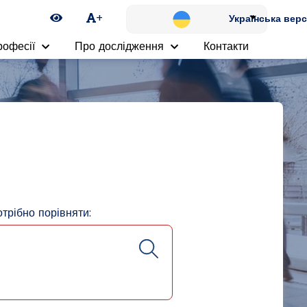
Ikona zmiany kontrastu
+
Українська верс
рофесії
Про дослідження
Контакти
отрібно порівняти: