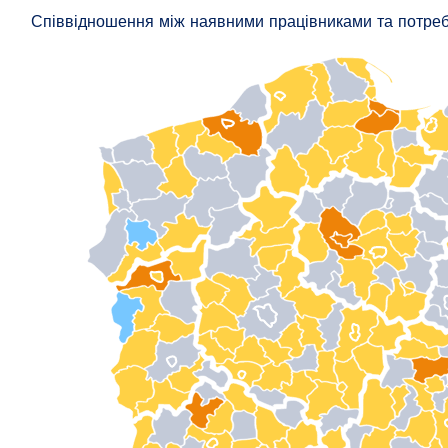
Співвідношення між наявними працівниками та потре