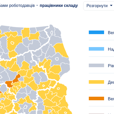
бами роботодавців -
працівники складу
Розгорнути
Вел
Над
Рів
Деф
Вел