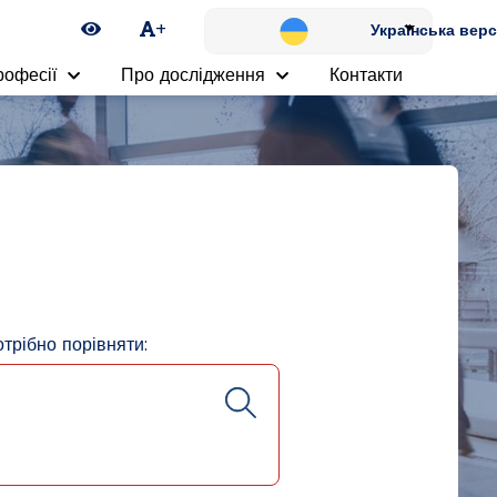
Ikona zmiany kontrastu
+
Українська верс
рофесії
Про дослідження
Контакти
отрібно порівняти: