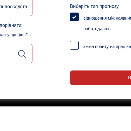
Виберіть тип прогнозу
пі воєводств
відношення між наявни
порівняти:
роботодавців
назву професії з
зміна попиту на працівн
В