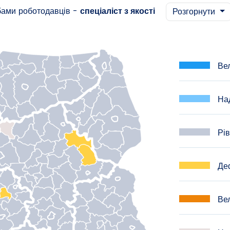
бами роботодавців -
спеціаліст з якості
Розгорнути
Вел
Над
Рів
Деф
Вел