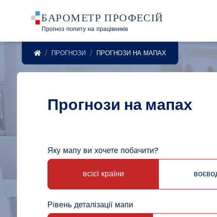
Прогноз попиту на працівників
POWRÓT DO STRONY GŁÓWNEJ
ПРОГНОЗИ
ПРОГНОЗИ НА МАПАХ
Прогнози на мапах
Яку мапу ви хочете побачити?
всієї країни
воєво
Рівень деталізації мапи