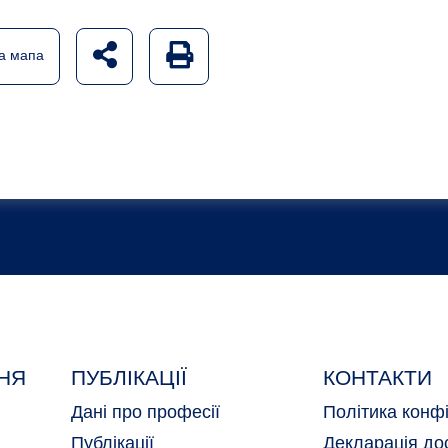
udostępnij na social mediach
Generuj wersję PDF strony
а мапа
НЯ
ПУБЛІКАЦІЇ
КОНТАКТИ
Дані про професії
Політика конфі
Публікації
Декларація до