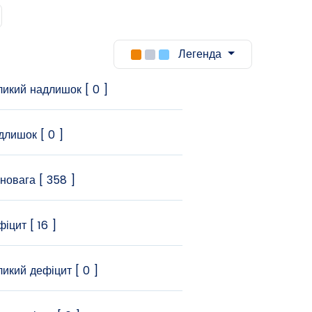
Легенда
икий надлишок [ 0 ]
лишок [ 0 ]
новага [ 358 ]
іцит [ 16 ]
икий дефіцит [ 0 ]