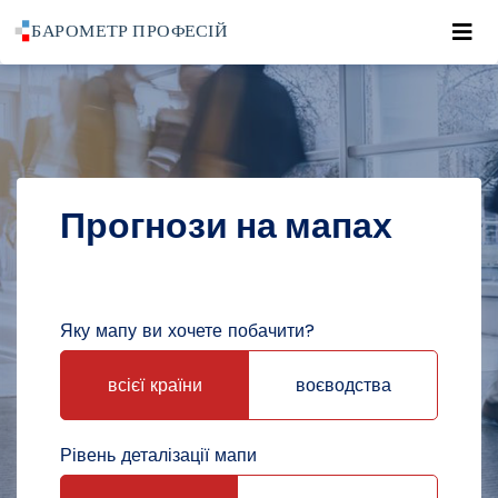
Roz
POWRÓT DO STRONY GŁÓWNEJ
ПРОГНОЗИ
ПРОГНОЗИ НА МАПАХ
Прогнози на мапах
Яку мапу ви хочете побачити?
всієї країни
воєводства
Рівень деталізації мапи