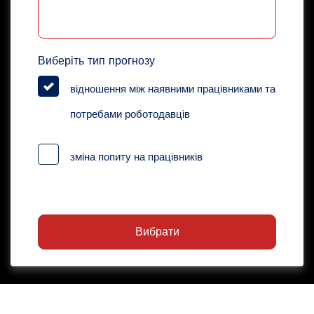
Виберіть тип прогнозу
відношення між наявними працівниками та
потребами роботодавців
зміна попиту на працівників
Вибрати