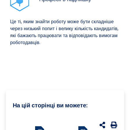
Це ті, яким знайти роботу може бути складніше
через низький попит і велику кількість кандидатів,
які бажають працювати та відповідають вимогам
роботодавців.
На цій сторінці ви можете:
udostępnij n
Generuj 