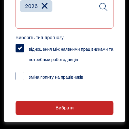
×
2026
Виберіть тип прогнозу
відношення між наявними працівниками та
потребами роботодавців
зміна попиту на працівників
Вибрати