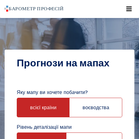
Roz
POWRÓT DO STRONY GŁÓWNEJ
ПРОГНОЗИ
ПРОГНОЗИ НА МАПАХ
Прогнози на мапах
Яку мапу ви хочете побачити?
всієї країни
воєводства
Рівень деталізації мапи