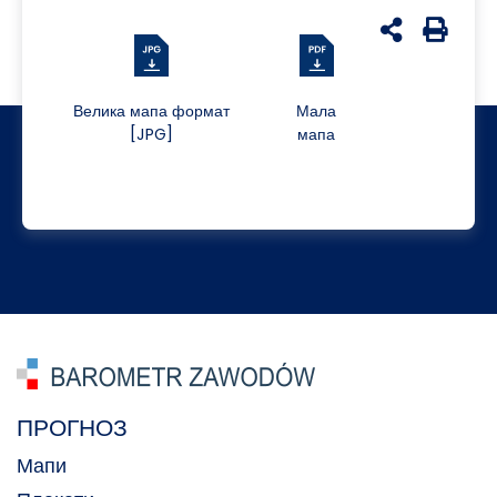
udostępnij n
Generuj 
Велика мапа формат
Мала
[JPG]
мапа
ПРОГНОЗ
Мапи